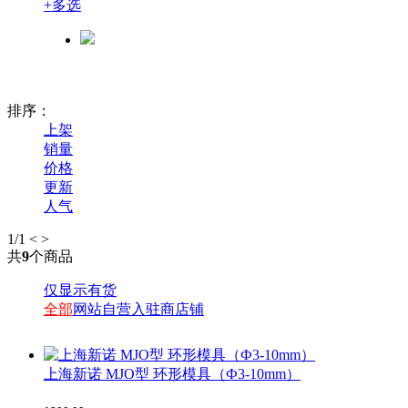
+
多选
排序：
上架
销量
价格
更新
人气
1
/1
<
>
共
9
个商品
仅显示有货
全部
网站自营
入驻商店铺
上海新诺 MJO型 环形模具（Ф3-10mm）