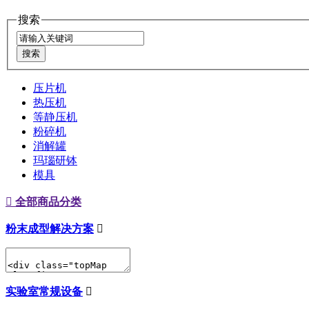
搜索
压片机
热压机
等静压机
粉碎机
消解罐
玛瑙研钵
模具

全部商品分类
粉末成型解决方案

实验室常规设备
