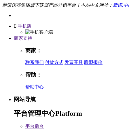
新诺仪器集团旗下联盟产品分销平台！本站中文网址：
新诺.中

手机版
商家支持
商家：
联系我们
付款方式
发票开具
联盟报价
帮助：
帮助中心
网站导航
平台管理中心
Platform
平台后台