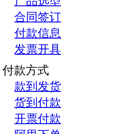
产品选型
合同签订
付款信息
发票开具
付款方式
款到发货
货到付款
开票付款