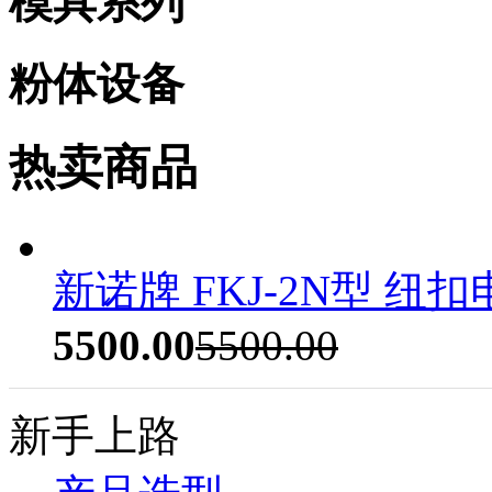
模具系列
粉体设备
热卖商品
新诺牌 FKJ-2N型 
5500.00
5500.00
新手上路