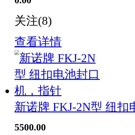
0.00
关注
(8)
查看详情
新诺牌 FKJ-2N型 
5500.00