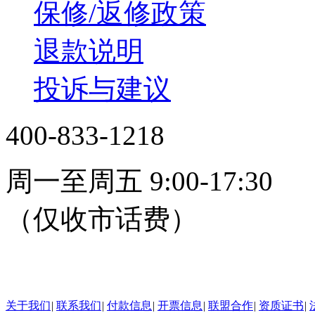
保修/返修政策
退款说明
投诉与建议
400-833-1218
周一至周五 9:00-17:30
（仅收市话费）
24小时在线客服
关于我们
|
联系我们
|
付款信息
|
开票信息
|
联盟合作
|
资质证书
|