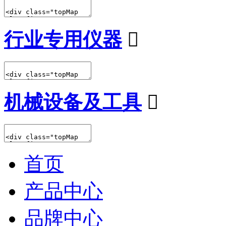
行业专用仪器

机械设备及工具

首页
产品中心
品牌中心