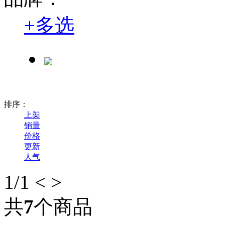
+
多选
排序：
上架
销量
价格
更新
人气
1
/1
<
>
共
7
个商品