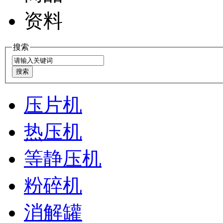
资料
搜索
压片机
热压机
等静压机
粉碎机
消解罐