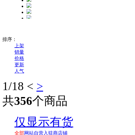
排序：
上架
销量
价格
更新
人气
1
/18
<
>
共
356
个商品
仅显示有货
全部
网站自营
入驻商店铺