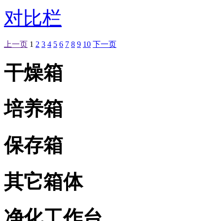
对比栏
上一页
1
2
3
4
5
6
7
8
9
10
下一页
干燥箱
培养箱
保存箱
其它箱体
净化工作台