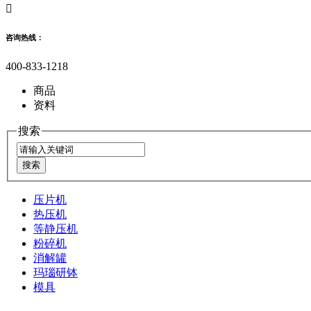

咨询热线：
400-833-1218
商品
资料
搜索
压片机
热压机
等静压机
粉碎机
消解罐
玛瑙研钵
模具