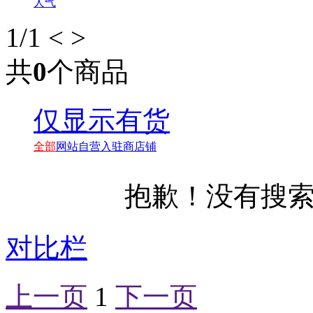
人气
1
/1
<
>
共
0
个商品
仅显示有货
全部
网站自营
入驻商店铺
抱歉！没有搜
对比栏
上一页
1
下一页