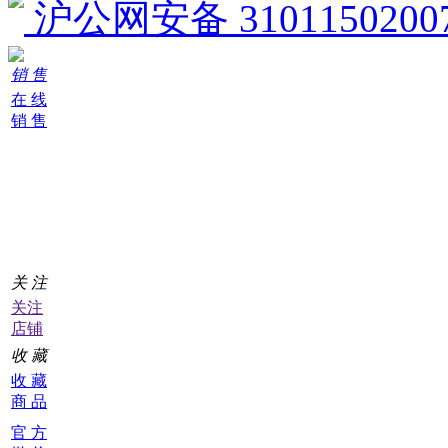
沪公网安备 3101150200
销 售
在 线
销 售
阿
里
下
单
0
关 注
关注
店铺
收 藏
收 藏
商 品
官 方