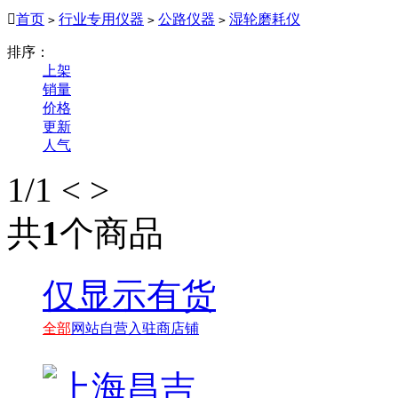

首页
行业专用仪器
公路仪器
湿轮磨耗仪
>
>
>
排序：
上架
销量
价格
更新
人气
1
/1
<
>
共
1
个商品
仅显示有货
全部
网站自营
入驻商店铺