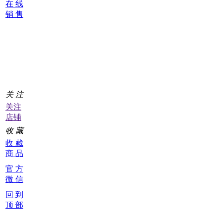
在 线
销 售
阿
里
下
单
0
关 注
关注
店铺
收 藏
收 藏
商 品
官 方
微 信
回 到
顶 部